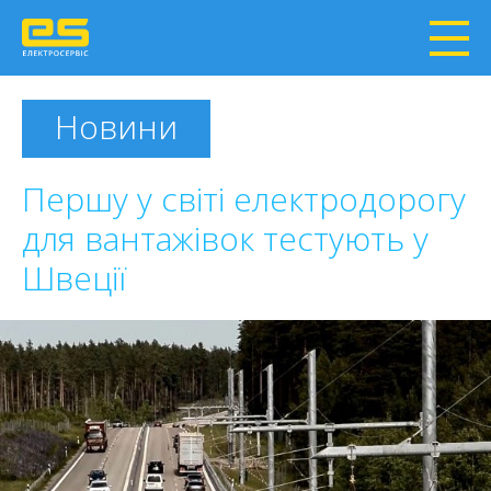
Новини
Першу у світі електродорогу
для вантажівок тестують у
Швеції