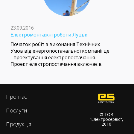
23.09.2016
Електромонтажні роботи Луцьк
Початок робіт з виконання Технічних
Умов від енергопостачальної компанії це
- проектування електропостачання.
Проект електропостачання включає в
себе схеми зовнішнього
електропостачання і внутрішнього
електропостачання, повний перелік
електроустановок та апаратури,
Про нас
розрахунок струмів і падіння напруги в
лінії, план розташування
Послуги
електрообладнання та план прокладки
© ТОВ
кабелів і т.д.
"Електросервіс",
Продукція
2016