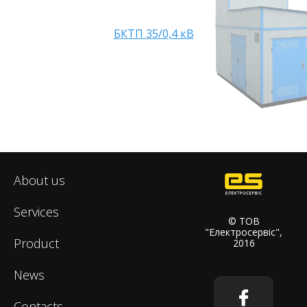
БКТП 35/0,4 кВ
About us
Services
© ТОВ
"Електросервіс",
Product
2016
News
Contacts