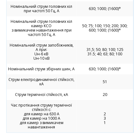
Номінальний струм головних кіл
630; 1000; (1600)*
при частоті 50 Гц, А
Номінальний струм головних кіл
камер КСО
50; 75; 100; 150; 200; 300;
з вимикачем навантаження при
600; 1000; (1600)*
частоті 50 Гц, А
Номінальний струм запобіжників,
А при:
31,5; 50; 80; 100; 125
Uн-6 кВ
31.5; 40; 63; 80; 100
Uн-10 кВ
Номінальний струм збірних шин, А
630; 1000; (1600)*
Струм електродинамічної стійкості,
51
кА
Струм термічної стійкості, кА
20
Час протікання струму термічної
стійкості с:
для камер на 630 А
2
для камер на 1000 А
3
для камер з вимикачем
1
навантаження