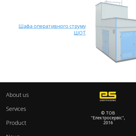
Шафа оперативного струму
ШОТ
About us
Services
© ТОВ
"Електросервіс",
Product
2016