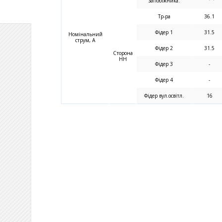
запобіжника.
Тр-ра
36.1
Фідер 1
31.5
Номінальний
струм, А
Фідер 2
31.5
Сторона
НН
Фідер 3
-
Фідер 4
-
Фідер вул.освітл.
16