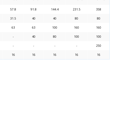
57.8
91.8
144.4
231.5
358
31.5
40
40
80
80
63
63
100
160
160
-
40
80
100
100
-
-
-
-
250
16
16
16
16
16