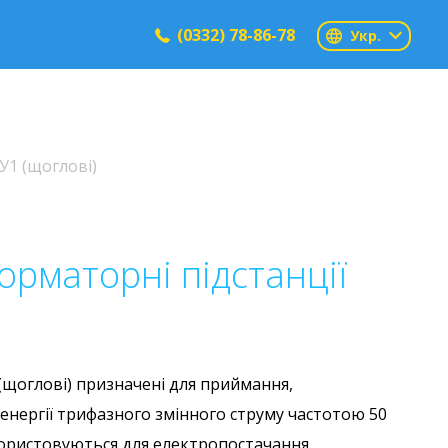
(0332) 78-86-78
Укр.
У1 (щоглові)
орматорні підстанції
(щоглові) призначені для приймання,
енергії трифазного змінного струму частотою 50
икористовуються для електропостачання