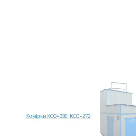
Комірки КСО–285; КСО–272