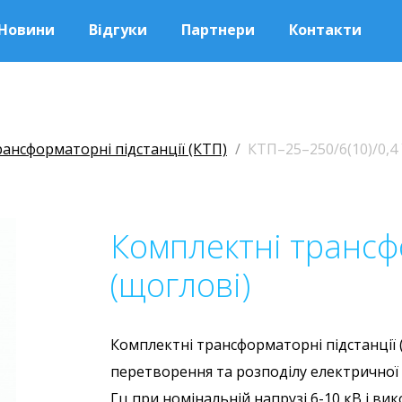
Новини
Відгуки
Партнери
Контакти
ансформаторні підстанції (КТП)
КТП–25–250/6(10)/0,4 
Комплектні трансф
(щоглові)
Комплектні трансформаторні підстанції 
перетворення та розподілу електричної 
Гц при номінальній напрузі 6-10 кВ і в