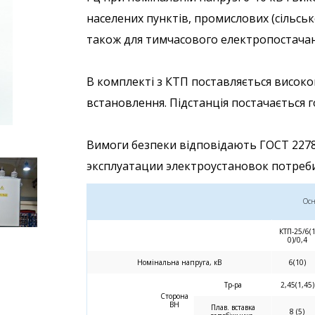
населених пунктів, промислових (сільськ
також для тимчасового електропостачан
В комплекті з КТП поставляється висок
встановлення. Підстанція постачається г
Вимоги безпеки відповідають ГОСТ 2278
эксплуатации электроустановок потребит
Осн
КТП-25/6(
0)/0,4
Номінальна напруга, кВ
6(10)
Тр-ра
2,45(1,45)
Сторона
ВН
Плав. вставка
8 (5)