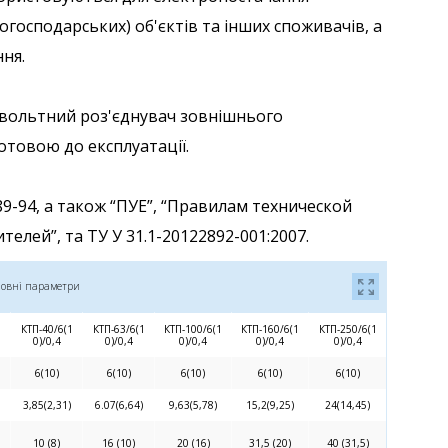
огосподарських) об'єктів та інших споживачів, а
ня.
овольтний роз'єднувач зовнішнього
отовою до експлуатації.
9-94, а також “ПУЕ”, “Правилам технической
елей”, та ТУ У 31.1-20122892-001:2007.
овні параметри
1
КТП-40/6(1
КТП-63/6(1
КТП-100/6(1
КТП-160/6(1
КТП-250/6(1
0)/0,4
0)/0,4
0)/0,4
0)/0,4
0)/0,4
6(10)
6(10)
6(10)
6(10)
6(10)
3,85(2,31)
6.07(6,64)
9,63(5,78)
15,2(9,25)
24(14,45)
10 (8)
16 (10)
20 (16)
31,5 (20)
40 (31,5)