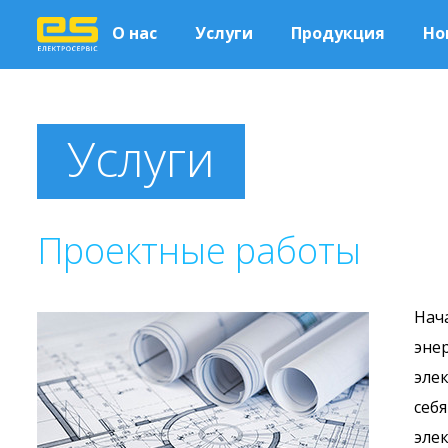
О нас
Услуги
Продукция
Но
Услуги
Проектные работы
Нач
эне
эле
себ
эле