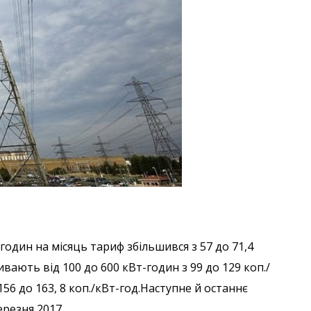
дин на місяць тариф збільшився з 57 до 71,4
ивають від 100 до 600 кВт-годин з 99 до 129 коп./
56 до 163, 8 коп./кВт-год.Наступне й останнє
резня 2017.