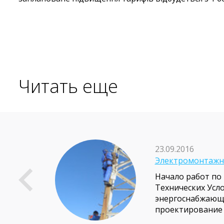
Читать еще
23.09.2016
я
Электромонтажн
Начало работ п
е
Технических Усл
кой
энергоснабжающе
ороги
проектирование 
ках
Проект электрос