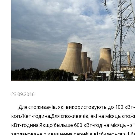
23.09.2016
Для споживачів, які використовують до 100 кВт-го
коп./Квт-година.Для споживачів, які на місяць спож
кВт-година.Якщо быльше 600 кВт-год на місяць - з 1
заплановане підвищення тарифів відбудеться з 1 бе