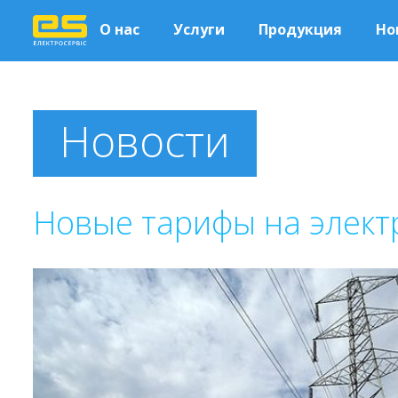
О нас
Услуги
Продукция
Но
Новости
Новые тарифы на элек