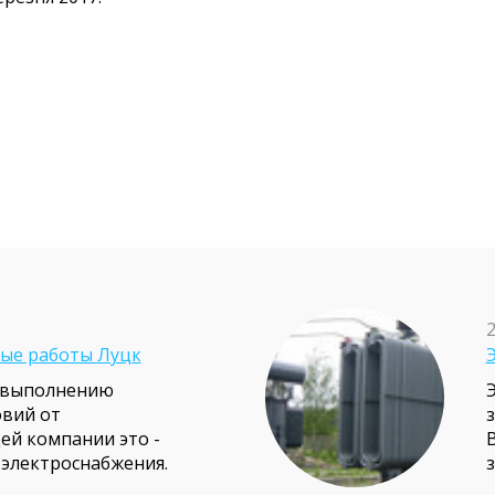
2
ые работы Луцк
о выполнению
Э
овий от
й компании это -
электроснабжения.
набжения включает в