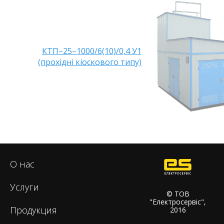
КТП–25–1000/6(10)/0,4 У1
(прохідні кіоскового типу)
О нас
Услуги
© ТОВ
"Електросервіс",
Продукция
2016