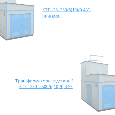
КТП–25–250/6(10)/0,4 У1
(щоглові)
Трансформаторні підстанції
КТП–250–2500/6(10)/0,4 У3