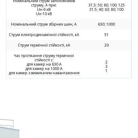
Номінальний струм запобіжників
струму, А при:
31,5; 50; 80; 100; 125
Uн-6 кВ
31.5; 40; 63; 80; 100
Uн-10 кВ
Номінальний струм збірних шин, А
630; 1000
Струм електродинамічної стійкості, кА
51
Струм термічної стійкості, кА
20
Час протікання струму термічної
стійкості с:
2
для камер на 630 А
3
для камер на 1000 А
1
для камер з вимикачем навантаження