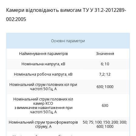
Камери відповідають вимогам ТУ У 31.2-2012289-
002:2005
Основні параметри
Найменування параметрів
Значення
Номінальна напруга, кВ
6; 10
Номінальна робоча напруга, кВ
7,2; 12
Номінальний струм головних кіл при
630; 1000
частоті 50 Гц, А
Номінальний струм головних кіл
камер КСО
630
з вимикачем навантаження при
частоті 50 Гц, А
Номінальний струм трансформаторів
50; 75; 100; 150; 200; 300;
струму, А
600; 1000